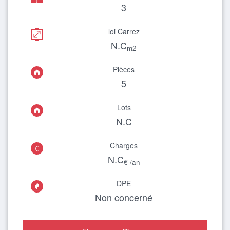
3
loi Carrez
N.C
m2
Pièces
5
Lots
N.C
Charges
€
N.C
€ /an
DPE

Non concerné