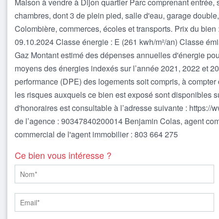
Maison à vendre à Dijon quartier Parc comprenant entrée, sa
chambres, dont 3 de plein pied, salle d'eau, garage double,
Colombière, commerces, écoles et transports. Prix du bien 
09.10.2024 Classe énergie : E (261 kwh/m²/an) Classe émis
Gaz Montant estimé des dépenses annuelles d'énergie pour
moyens des énergies indexés sur l’année 2021, 2022 et 2
performance (DPE) des logements soit compris, à compter d
les risques auxquels ce bien est exposé sont disponibles s
d'honoraires est consultable à l’adresse suivante : https:/
de l’agence : 90347840200014 Benjamin Colas, agent comme
commercial de l'agent immobilier : 803 664 275
Ce bien vous intéresse ?