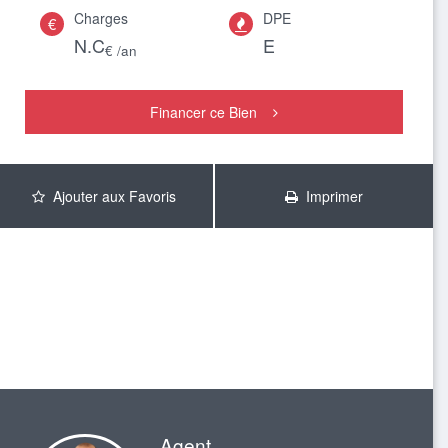
Charges
DPE
€

N.C
E
€ /an
Financer ce Bien
Ajouter aux Favoris
Imprimer
Agent