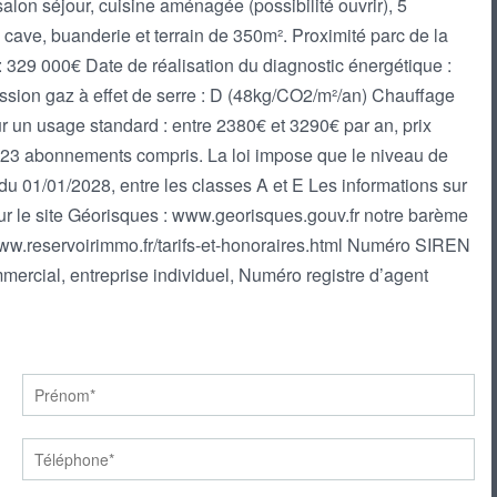
lon séjour, cuisine aménagée (possibilité ouvrir), 5
 cave, buanderie et terrain de 350m². Proximité parc de la
: 329 000€ Date de réalisation du diagnostic énergétique :
sion gaz à effet de serre : D (48kg/CO2/m²/an) Chauffage
 un usage standard : entre 2380€ et 3290€ par an, prix
023 abonnements compris. La loi impose que le niveau de
u 01/01/2028, entre les classes A et E Les informations sur
ur le site Géorisques : www.georisques.gouv.fr notre barème
/www.reservoirimmo.fr/tarifs-et-honoraires.html Numéro SIREN
rcial, entreprise individuel, Numéro registre d’agent