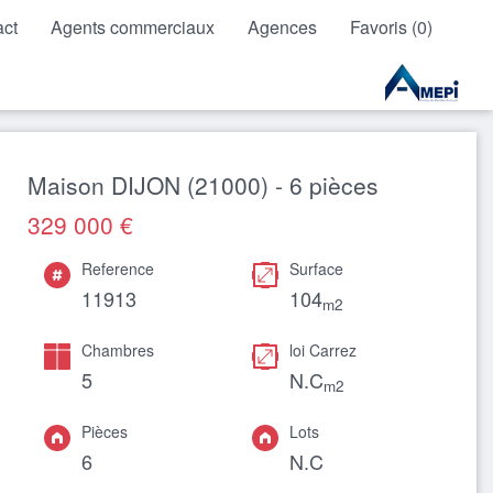
act
Agents commerciaux
Agences
Favoris (0)
Maison DIJON (21000) - 6 pièces
329 000 €
Reference
Surface
11913
104
m2
Chambres
loi Carrez
5
N.C
m2
Pièces
Lots
6
N.C