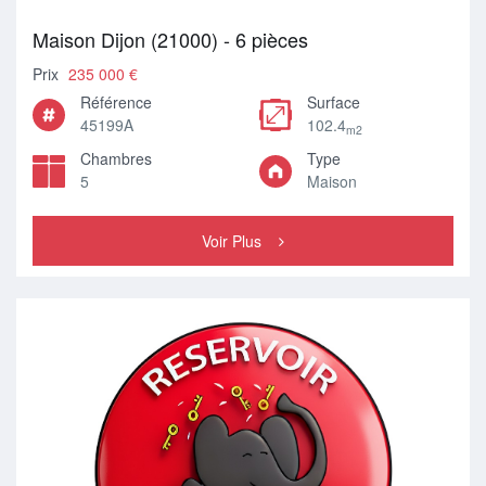
Maison Dijon (21000) - 6 pièces
Prix
235 000 €
Référence
Surface
45199A
102.4
m2
Chambres
Type
5
Maison
Voir Plus