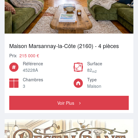
Maison Marsannay-la-Côte (2160) - 4 pièces
Prix
215 000 €
Référence
Surface
45228A
82
m2
Chambres
Type
3
Maison
Voir Plus