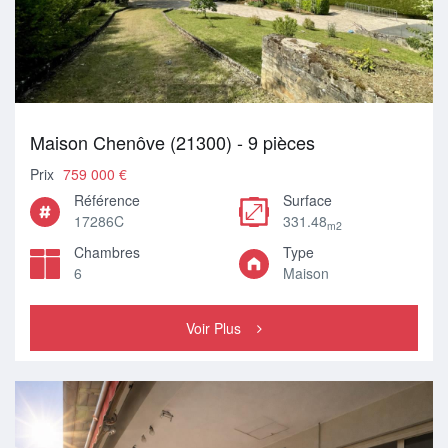
Maison Chenôve (21300) - 9 pièces
Prix
759 000 €
Référence
Surface
17286C
331.48
m2
Chambres
Type
6
Maison
Voir Plus