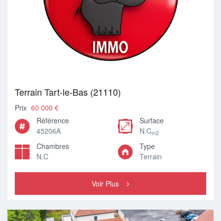
Terrain Tart-le-Bas (21110)
Prix
60 000 €
Référence
Surface
45206A
N.C
m2
Chambres
Type
N.C
Terrain
Voir Plus