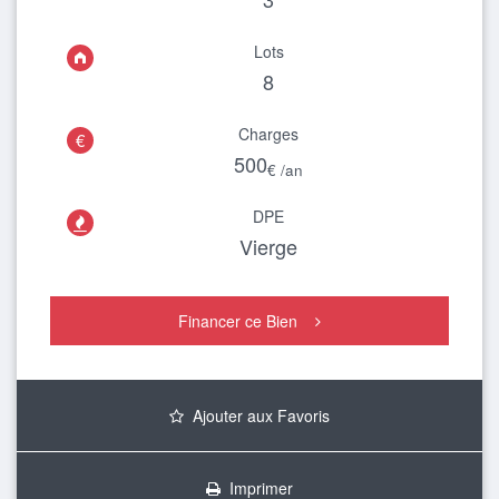
Lots
8
Charges
€
500
€ /an
DPE

Vierge
Financer ce Bien
Ajouter aux Favoris
Imprimer