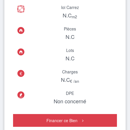
loi Carrez
N.C
m2
Pièces
N.C
Lots
N.C
Charges
€
N.C
€ /an
DPE

Non concerné
Financer ce Bien