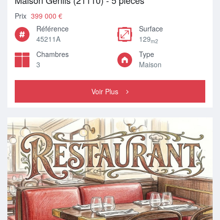
Maison Genlis (21110) - 5 pièces
Prix
399 000 €
Référence
Surface
45211A
129
m2
Chambres
Type
3
Maison
Voir Plus