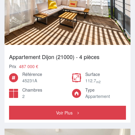
Appartement Dijon (21000) - 4 pièces
Prix
487 000 €
Référence
Surface
45231A
112.7
m2
Chambres
Type
2
Appartement
Voir Plus