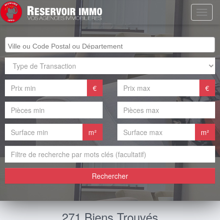
€
€
m²
m²
Rechercher
271 Biens Trouvés