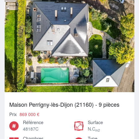
Maison Perrigny-lès-Dijon (21160) - 9 pièces
Prix
869 000 €
Référence
Surface
48187C
N.C
m2
Chambres
Type