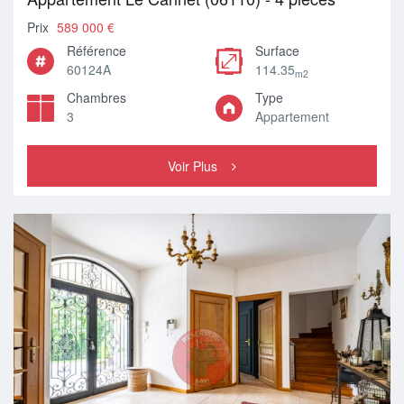
Prix
589 000 €
Référence
Surface
60124A
114.35
m2
Chambres
Type
3
Appartement
Voir Plus