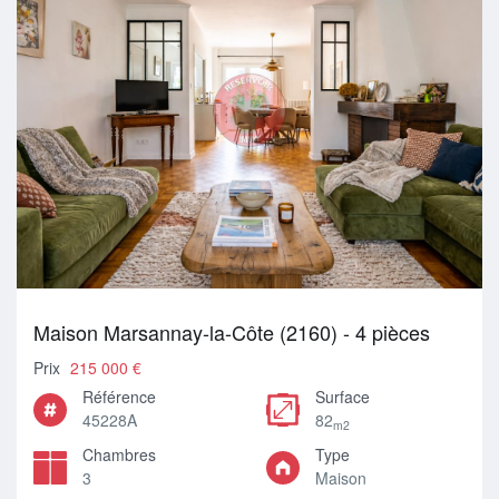
Maison Marsannay-la-Côte (2160) - 4 pièces
Prix
215 000 €
Référence
Surface
45228A
82
m2
Chambres
Type
3
Maison