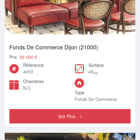
Fonds De Commerce Dijon (21000)
Prix
56 000 €
Référence
Surface
4003
48
m2
Chambres
N.C
Type
Fonds De Commerce
Voir Plus