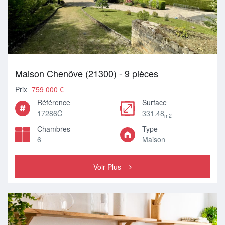
Maison Chenôve (21300) - 9 pièces
Prix
759 000 €
Référence
Surface
17286C
331.48
m2
Chambres
Type
6
Maison
Voir Plus