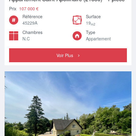
Prix
107 000 €
Référence
Surface
45229A
19
m2
Chambres
Type
N.C
Appartement
Voir Plus