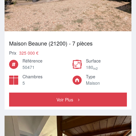
Maison Beaune (21200) - 7 pièces
Prix
325 000 €
Référence
Surface
50471
180
m2
Chambres
Type
5
Maison
Voir Plus