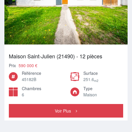
Maison Saint-Julien (21490) - 12 pièces
Prix
590 000 €
Référence
Surface
45182B
251.6
m2
Chambres
Type
6
Maison
Voir Plus