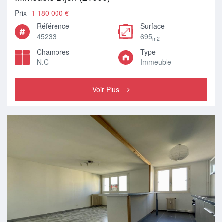
Prix
1 180 000 €
Référence
Surface
45233
695
m2
Chambres
Type
N.C
Immeuble
Voir Plus