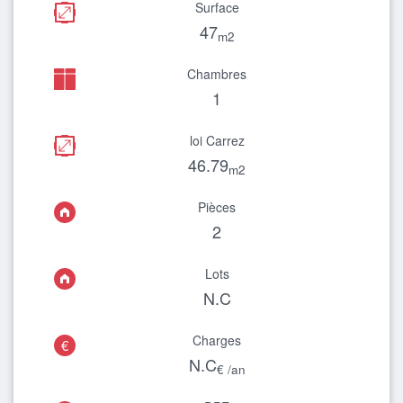
Surface
47
m2
Chambres
1
loi Carrez
46.79
m2
Pièces
2
Lots
N.C
Charges
€
N.C
€ /an